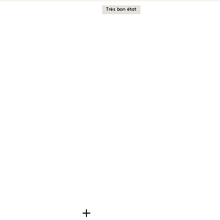
P
Très bon état
V
v
é
p
a
É
U
r
v
a
N
S
n