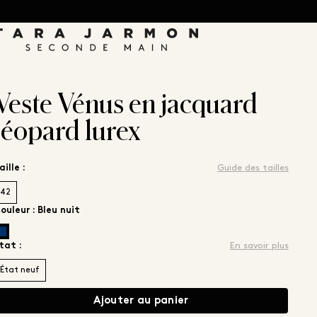
Tara Jarmon
Veste Vénus en jacquard 
léopard lurex 
aille :
Guide des tailles
42
ouleur : Bleu nuit
tat :
En savoir plus
État neuf
Ajouter au panier