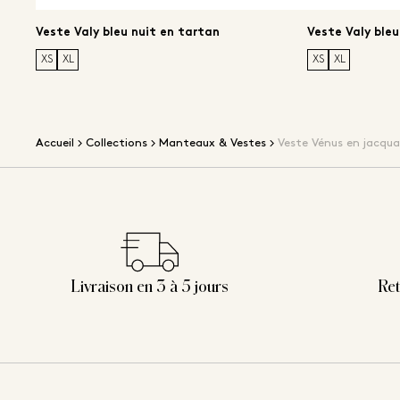
Veste Valy bleu nuit en tartan
Veste Valy bleu
XS
XL
XS
XL
Accueil
Collections
Manteaux & Vestes
Veste Vénus en jacqua
Livraison en 3 à 5 jours
Ret