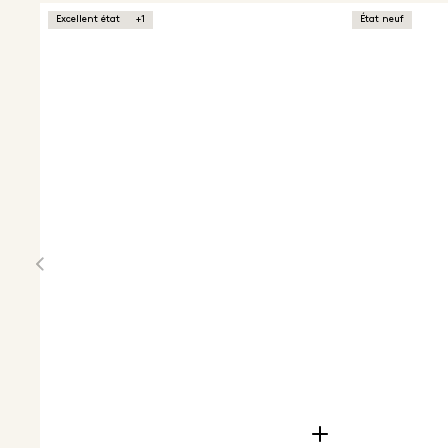
Excellent état
+1
État neuf