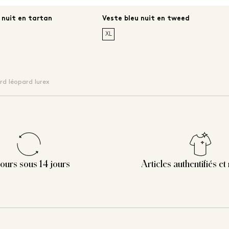
 nuit en tartan
Veste bleu nuit en tweed
XL
rd léopard lurex
ours sous 14 jours
Articles authentifiés et