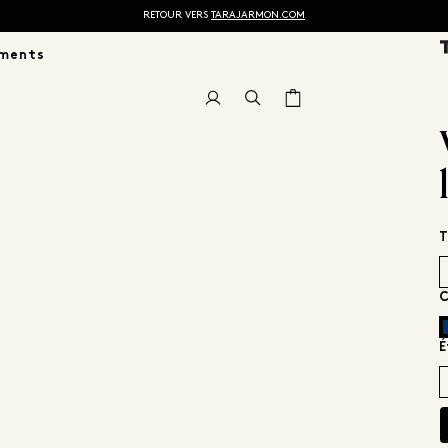
RETOUR VERS
TARAJARMON.COM
ments
T
C
É