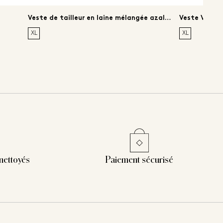
Veste de tailleur en laine mélangée azalée
Veste Verouc
XL
XL
 nettoyés
Paiement sécurisé